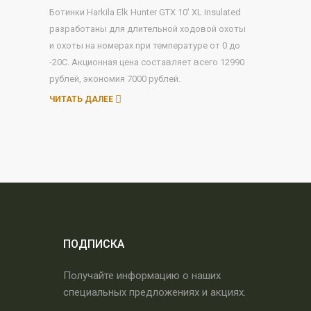
Ботинки Harkila Elk Hunter GTX 10' XL insulated
разработаны для длительной ходовой охоты
и охоты на номерах при температуре от 0 до
-20С. Акционная цена составляет всего 12990
рублей, экономия 7000 рублей.
ЧИТАТЬ ДАЛЕЕ
ПОДПИСКА
Получайте информацию о наших
специальных предложениях и акциях.