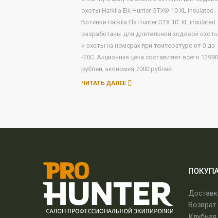
охоты Harkila Elk Hunter GTX® 10 XL insulated.
Ботинки Harkila Elk Hunter GTX 10' XL insulated
разработаны для длительной ходовой охот
и охоты на номерах при температуре от 0 до
-20С. Акционная цена составляет всего 12990
рублей, экономия 7000 рублей.
ЧИТАТЬ ДАЛЕЕ
ПОКУП
Доставк
Возврат
Клубная