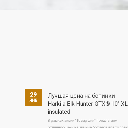
29
Лучшая цена на ботинки
ЯНВ
Harkila Elk Hunter GTX® 10" XL
insulated
В рамках акции "Товар дня" предлагаем
отличную цену на зимние ботинки для ходов