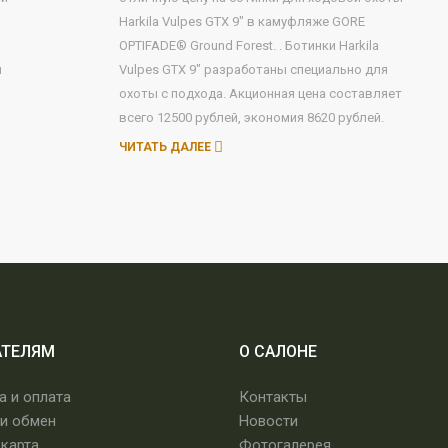
Harkila Vulpes GTX 9" в камуфляже GORE
OPTIFADE® Ground Forest. . Ботинки Harkila
ы
Vulpes GTX 9" разработаны специально для
охоты с подхода. Акционная цена составляет
всего 12500 рублей, экономия 8620 рублей.
ЧИТАТЬ ДАЛЕЕ
АТЕЛЯМ
О САЛОНЕ
а и оплата
Контакты
 и обмен
Новости
 карта
Фотогалерея