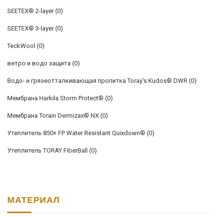
SEETEX® 2-layer
(0)
SEETEX® 3-layer
(0)
TeckWool
(0)
ветро и водо защита
(0)
Водо- и грязеотталкивающая пропитка Toray's Kudos® DWR
(0)
Мембрана Harkila Storm Protect®
(0)
Мембрана Torain Dermizax® NX
(0)
Утеплитель 850+ FP Water Resistant Quixdown®
(0)
Утеплитель TORAY FiberBall
(0)
МАТЕРИАЛ