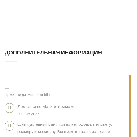
Правильный выбор материалов и кроя обеспечивает
исключительный комфорт даже в сильные морозы и делает
куртку идеальным выбором как для засидок, так и для
ходовой охоты в самые холодные месяцы года.
ДОПОЛНИТЕЛЬНАЯ ИНФОРМАЦИЯ
Производитель:
Harkila
Доставка по Москве возможна:
с 11.08.2026
Если купленный Вами товар не подошел по цвету,
размеру или фасону, Вы можете гарантированно