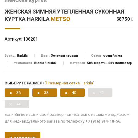
Женские куртки
ЖЕНСКАЯ ЗИМНЯЯ УТЕПЛЕННАЯ СУКОННАЯ
КУРТКА HARKILA
METSO
68750
Артикул:
106201
Бренд :
Harkila
Цвет :
Зеленый ивовый
Сезон :
осень/зима
технология :
Bionic Finish®
материал :
50% шерсть + 50% полиэстер
ВЫБЕРИТЕ РАЗМЕР
(
Размерная сетка Harkila
)
36
38
40
42
44
Если Вы не нашли свой размер - свяжитесь с нашим менеджером
для индивидуального заказа по телефону
+7 (916) 914-18-56
.