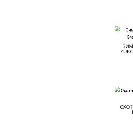
ЗИМ
YUKO
ОХОТ