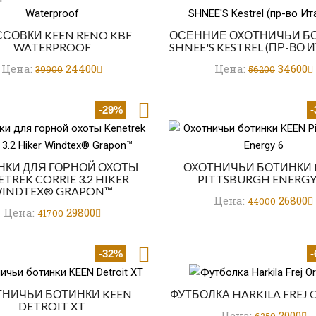
СОВКИ KEEN RENO KBF
ОСЕННИЕ ОХОТНИЧЬИ Б
WATERPROOF
SHNEE'S KESTREL (ПР-ВО 
Цена:
24400
Цена:
34600
39900
56200
-29%
НКИ ДЛЯ ГОРНОЙ ОХОТЫ
ОХОТНИЧЬИ БОТИНКИ 
TREK CORRIE 3.2 HIKER
PITTSBURGH ENERGY
INDTEX® GRAPON™
Цена:
26800
44000
Цена:
29800
41700
-32%
ТНИЧЬИ БОТИНКИ KEEN
ФУТБОЛКА HARKILA FREJ
DETROIT XT
Цена:
2000