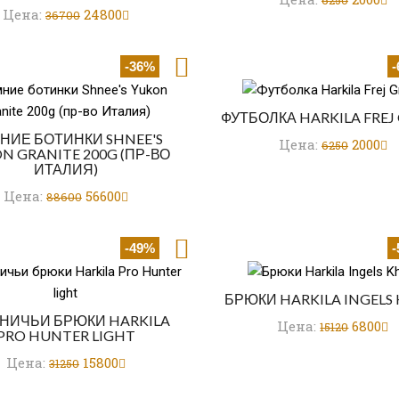
6250
Цена:
24800
36700
-36%
ФУТБОЛКА HARKILA FREJ
НИЕ БОТИНКИ SHNEE'S
Цена:
2000
6250
N GRANITE 200G (ПР-ВО
ИТАЛИЯ)
Цена:
56600
88600
-49%
БРЮКИ HARKILA INGELS
НИЧЬИ БРЮКИ HARKILA
Цена:
6800
15120
PRO HUNTER LIGHT
Цена:
15800
31250