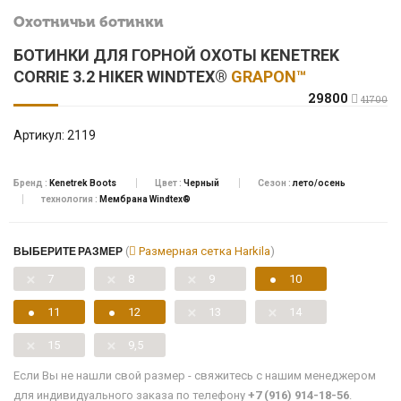
Охотничьи ботинки
БОТИНКИ ДЛЯ ГОРНОЙ ОХОТЫ KENETREK
CORRIE 3.2 HIKER WINDTEX®
GRAPON™
29800
41700
Артикул:
2119
Бренд :
Kenetrek Boots
Цвет :
Черный
Сезон :
лето/осень
технология :
Мембрана Windtex®
ВЫБЕРИТЕ РАЗМЕР
(
Размерная сетка Harkila
)
7
8
9
10
11
12
13
14
15
9,5
Если Вы не нашли свой размер - свяжитесь с нашим менеджером
для индивидуального заказа по телефону
+7 (916) 914-18-56
.