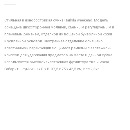
Стильная и износостойкая сумка Harkila weekend. Модель
оснащена двухсторонней молнией, съемным регулируемым и
плечевым ременем, отделкой из вощеной буйволиной кожи
и усиленной основой. Внутреннее отделение оснащено
эластичными перекрещивающимеся ремнями с застежкой-
клипсой для удержания предметов на месте В данной сумке
используется высококачественная фурнитура YKK и Wasa.
Габариты сумки: Ш x В x В: 37,5 x 75 x 42,5 см, вес 2,3кг.