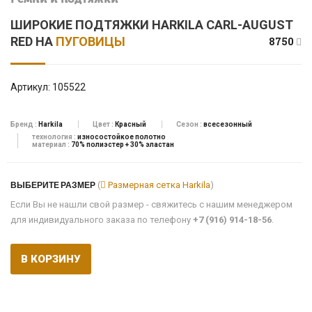
Ремни и подтяжки
ШИРОКИЕ ПОДТЯЖКИ HARKILA CARL-AUGUST
RED НА
ПУГОВИЦЫ
8750
Артикул:
105522
Бренд :
Harkila
Цвет :
Красный
Сезон :
всесезонный
технология :
износостойкое полотно
материал :
70% полиэстер + 30% эластан
ВЫБЕРИТЕ РАЗМЕР
(
Размерная сетка Harkila
)
Если Вы не нашли свой размер - свяжитесь с нашим менеджером
для индивидуального заказа по телефону
+7 (916) 914-18-56
.
В КОРЗИНУ