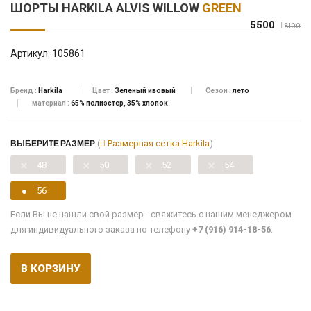
ШОРТЫ HARKILA ALVIS WILLOW
GREEN
5500
8100
Артикул:
105861
Бренд :
Harkila
Цвет :
Зеленый ивовый
Сезон :
лето
материал :
65% полиэстер, 35% хлопок
ВЫБЕРИТЕ РАЗМЕР
(
Размерная сетка Harkila
)
48
50
52
54
56
Если Вы не нашли свой размер - свяжитесь с нашим менеджером
для индивидуального заказа по телефону
+7 (916) 914-18-56
.
В КОРЗИНУ