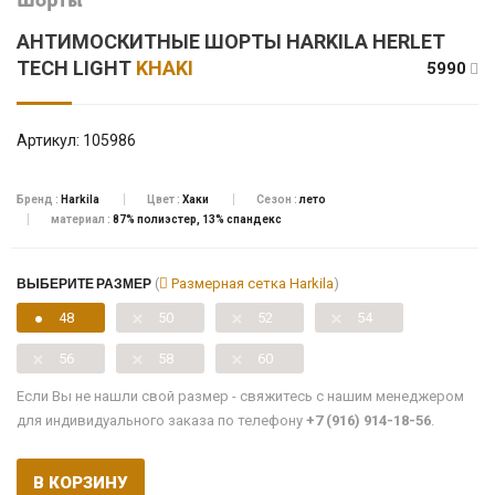
Шорты
АНТИМОСКИТНЫЕ ШОРТЫ HARKILA HERLET
TECH LIGHT
KHAKI
5990
Артикул:
105986
Бренд :
Harkila
Цвет :
Хаки
Сезон :
лето
материал :
87% полиэстер, 13% спандекс
ВЫБЕРИТЕ РАЗМЕР
(
Размерная сетка Harkila
)
48
50
52
54
56
58
60
Если Вы не нашли свой размер - свяжитесь с нашим менеджером
для индивидуального заказа по телефону
+7 (916) 914-18-56
.
В КОРЗИНУ