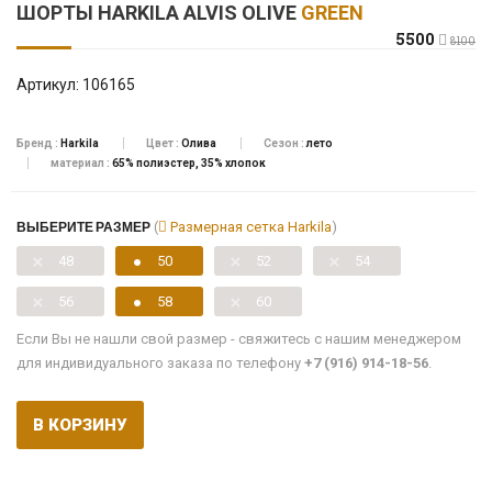
ШОРТЫ HARKILA ALVIS OLIVE
GREEN
5500
8100
Артикул:
106165
Бренд :
Harkila
Цвет :
Олива
Сезон :
лето
материал :
65% полиэстер, 35% хлопок
ВЫБЕРИТЕ РАЗМЕР
(
Размерная сетка Harkila
)
48
50
52
54
56
58
60
Если Вы не нашли свой размер - свяжитесь с нашим менеджером
для индивидуального заказа по телефону
+7 (916) 914-18-56
.
В КОРЗИНУ