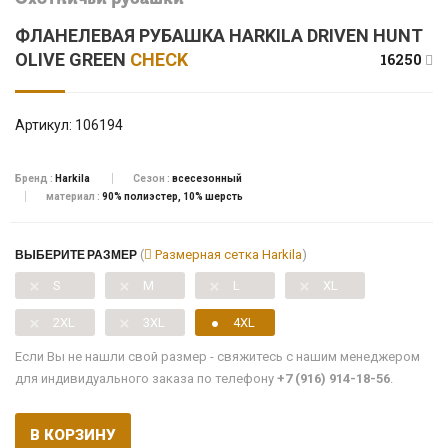
Охотничьи рубашки
ФЛАНЕЛЕВАЯ РУБАШКА HARKILA DRIVEN HUNT
OLIVE GREEN
CHECK
16250
Артикул:
106194
Бренд :
Harkila
Сезон :
всесезонный
материал :
90% полиэстер, 10% шерсть
ВЫБЕРИТЕ РАЗМЕР
(
Размерная сетка Harkila
)
S
M
L
XL
2XL
3XL
4XL
Если Вы не нашли свой размер - свяжитесь с нашим менеджером
для индивидуального заказа по телефону
+7 (916) 914-18-56
.
В КОРЗИНУ