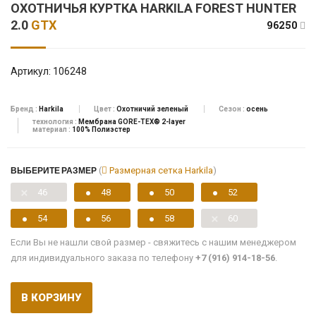
ОХОТНИЧЬЯ КУРТКА HARKILA FOREST HUNTER
2.0
GTX
96250
Артикул:
106248
Бренд :
Harkila
Цвет :
Охотничий зеленый
Сезон :
осень
технология :
Мембрана GORE-TEX® 2-layer
материал :
100% Полиэстер
ВЫБЕРИТЕ РАЗМЕР
(
Размерная сетка Harkila
)
46
48
50
52
54
56
58
60
Если Вы не нашли свой размер - свяжитесь с нашим менеджером
для индивидуального заказа по телефону
+7 (916) 914-18-56
.
В КОРЗИНУ