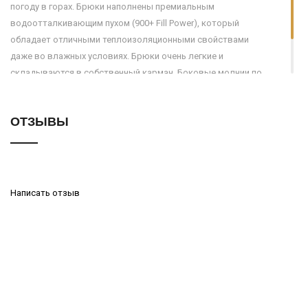
погоду в горах. Брюки наполнены премиальным
водоотталкивающим пухом (900+ Fill Power), который
обладает отличными теплоизоляционными свойствами
даже во влажных условиях. Брюки очень легкие и
складываются в собственный карман. Боковые молнии по
всей длине позволяют легко надевать и снимать брюки, не
снимая ботинок.
ОТЗЫВЫ
Написать отзыв