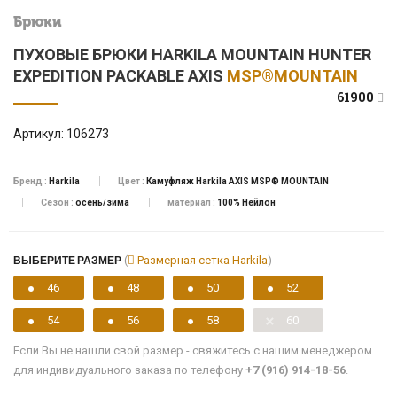
Брюки
ПУХОВЫЕ БРЮКИ HARKILA MOUNTAIN HUNTER
EXPEDITION PACKABLE AXIS
MSP®MOUNTAIN
61900
Артикул:
106273
Бренд :
Harkila
Цвет :
Камуфляж Harkila AXIS MSP® MOUNTAIN
Сезон :
осень/зима
материал :
100% Нейлон
ВЫБЕРИТЕ РАЗМЕР
(
Размерная сетка Harkila
)
46
48
50
52
54
56
58
60
Если Вы не нашли свой размер - свяжитесь с нашим менеджером
для индивидуального заказа по телефону
+7 (916) 914-18-56
.