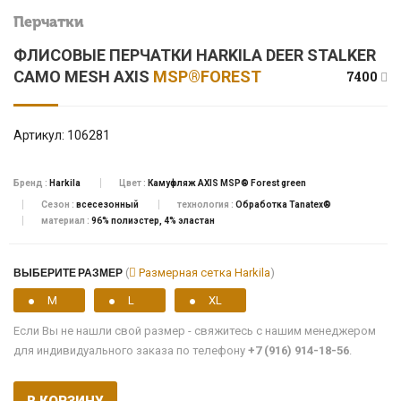
Перчатки
ФЛИСОВЫЕ ПЕРЧАТКИ HARKILA DEER STALKER
CAMO MESH AXIS
MSP®FOREST
7400
Артикул:
106281
Бренд :
Harkila
Цвет :
Камуфляж AXIS MSP® Forest green
Сезон :
всесезонный
технология :
Обработка Tanatex®
материал :
96% полиэстер, 4% эластан
ВЫБЕРИТЕ РАЗМЕР
(
Размерная сетка Harkila
)
M
L
XL
Если Вы не нашли свой размер - свяжитесь с нашим менеджером
для индивидуального заказа по телефону
+7 (916) 914-18-56
.