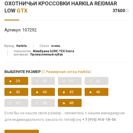
ОХОТНИЧЬИ КРОССОВКИ HARKILA REIDMAR
LOW
GTX
37600
Артикул:
107292
Бренд :
Harkila
Сезон :
осень
технология :
Мембрана GORE-TEX Sierra
материал :
Промасленный нубук
ВЫБЕРИТЕ РАЗМЕР
(
Размерная сетка Harkila
)
39
40
41
42
43
44
45
46
47
38
48
Если Вы не нашли свой размер - свяжитесь с нашим менеджером
для индивидуального заказа по телефону
+7 (916) 914-18-56
.