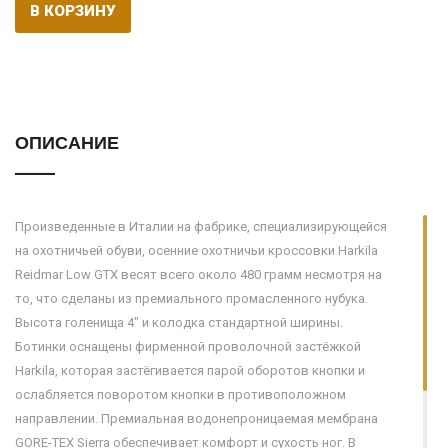
В КОРЗИНУ
ОПИСАНИЕ
Произведенные в Италии на фабрике, специализирующейся
на охотничьей обуви, осенние охотничьи кроссовки Harkila
Reidmar Low GTX весят всего около 480 грамм несмотря на
то, что сделаны из премиального промасленного нубука.
Высота голенища 4" и колодка стандартной ширины.
Ботинки оснащены фирменной проволочной застёжкой
Harkila, которая застёгивается парой оборотов кнопки и
ослабляется поворотом кнопки в противоположном
направлении. Премиальная водонепроницаемая мембрана
GORE-TEX Sierra обеспечивает комфорт и сухость ног. В