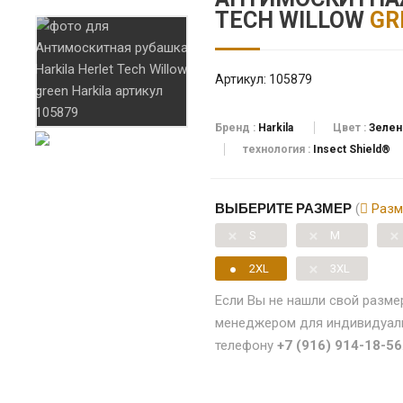
TECH WILLOW
GR
Артикул:
105879
Бренд :
Harkila
Цвет :
Зелен
технология :
Insect Shield®
ВЫБЕРИТЕ РАЗМЕР
(
Разме
S
M
2XL
3XL
Если Вы не нашли свой разме
менеджером для индивидуаль
телефону
+7 (916) 914-18-56