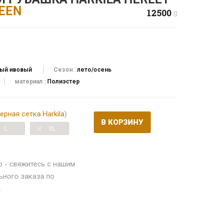
EEN
12500
ый ивовый
Сезон :
лето/осень
материал :
Полиэстер
рная сетка Harkila
)
В КОРЗИНУ
L
XL
р - свяжитесь с нашим
ного заказа по
.