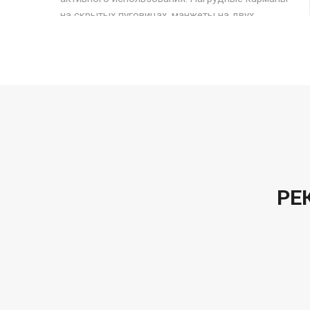
на скрытых пуговицах, манжеты на двух
пуговицах с логотипом Harkila.
РЕ