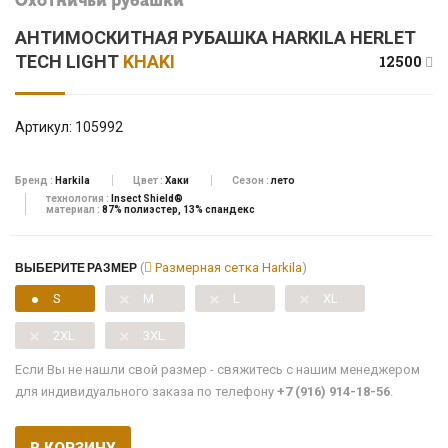
Охотничьи рубашки
АНТИМОСКИТНАЯ РУБАШКА HARKILA HERLET
TECH LIGHT
KHAKI
12500
Артикул:
105992
Бренд :
Harkila
Цвет :
Хаки
Сезон :
лето
технология :
Insect Shield®
материал :
87% полиэстер, 13% спандекс
ВЫБЕРИТЕ РАЗМЕР
(
Размерная сетка Harkila
)
S
M
L
XL
2XL
3XL
Если Вы не нашли свой размер - свяжитесь с нашим менеджером
для индивидуального заказа по телефону
+7 (916) 914-18-56
.